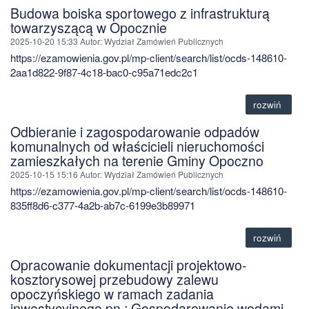
Budowa boiska sportowego z infrastrukturą
towarzyszącą w Opocznie
2025-10-20 15:33
Autor
: Wydział Zamówień Publicznych
https://ezamowienia.gov.pl/mp-client/search/list/ocds-148610-
2aa1d822-9f87-4c18-bac0-c95a71edc2c1
rozwiń
Odbieranie i zagospodarowanie odpadów
komunalnych od właścicieli nieruchomości
zamieszkałych na terenie Gminy Opoczno
2025-10-15 15:16
Autor
: Wydział Zamówień Publicznych
https://ezamowienia.gov.pl/mp-client/search/list/ocds-148610-
835ff8d6-c377-4a2b-ab7c-6199e3b89971
rozwiń
Opracowanie dokumentacji projektowo-
kosztorysowej przebudowy zalewu
opoczyńskiego w ramach zadania
inwestycyjnego pn.: Gospodarowanie wodami