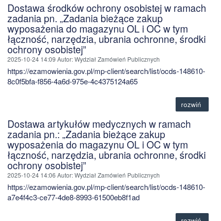
Dostawa środków ochrony osobistej w ramach
zadania pn. „Zadania bieżące zakup
wyposażenia do magazynu OL i OC w tym
łączność, narzędzia, ubrania ochronne, środki
ochrony osobistej”
2025-10-24 14:09
Autor
: Wydział Zamówień Publicznych
https://ezamowienia.gov.pl/mp-client/search/list/ocds-148610-
8c0f5bfa-f856-4a6d-975e-4c4375124a65
rozwiń
Dostawa artykułów medycznych w ramach
zadania pn.: „Zadania bieżące zakup
wyposażenia do magazynu OL i OC w tym
łączność, narzędzia, ubrania ochronne, środki
ochrony osobistej”
2025-10-24 14:06
Autor
: Wydział Zamówień Publicznych
https://ezamowienia.gov.pl/mp-client/search/list/ocds-148610-
a7e4f4c3-ce77-4de8-8993-61500eb8f1ad
rozwiń