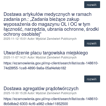
rozwiń
Dostawa artykułów medycznych w ramach
zadania pn.: „Zadania bieżące zakup
wyposażenia do magazynu OL i OC w tym
łączność, narzędzia, ubrania ochronne, środki
ochrony osobistej”
2025-11-12 15:01
Autor
: Wydział Zamówień Publicznych
rozwiń
Utwardzenie placu targowiska miejskiego
2025-11-07 14:21
Autor
: Wydział Zamówień Publicznych
https://ezamowienia.gov.pl/mp-client/search/list/ocds-148610-
74d28f55-1ce8-4890-9a6a-05af4efeb182
rozwiń
Dostawa agregatów prądotwórczych
2025-10-30 15:26
Autor
: Wydział Zamówień Publicznych
https://ezamowienia.gov.pl/mp-client/search/list/ocds-148610-
8b5d8de2-6303-4cf6-a982-c9de11852500