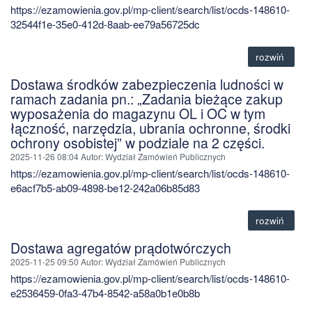
https://ezamowienia.gov.pl/mp-client/search/list/ocds-148610-
32544f1e-35e0-412d-8aab-ee79a56725dc
rozwiń
Dostawa środków zabezpieczenia ludności w
ramach zadania pn.: „Zadania bieżące zakup
wyposażenia do magazynu OL i OC w tym
łączność, narzędzia, ubrania ochronne, środki
ochrony osobistej” w podziale na 2 części.
2025-11-26 08:04
Autor
: Wydział Zamówień Publicznych
https://ezamowienia.gov.pl/mp-client/search/list/ocds-148610-
e6acf7b5-ab09-4898-be12-242a06b85d83
rozwiń
Dostawa agregatów prądotwórczych
2025-11-25 09:50
Autor
: Wydział Zamówień Publicznych
https://ezamowienia.gov.pl/mp-client/search/list/ocds-148610-
e2536459-0fa3-47b4-8542-a58a0b1e0b8b