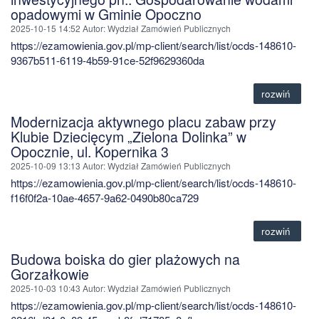
opadowymi w Gminie Opoczno
2025-10-15 14:52
Autor
: Wydział Zamówień Publicznych
https://ezamowienia.gov.pl/mp-client/search/list/ocds-148610-
9367b511-6119-4b59-91ce-52f9629360da
rozwiń
Modernizacja aktywnego placu zabaw przy
Klubie Dziecięcym „Zielona Dolinka” w
Opocznie, ul. Kopernika 3
2025-10-09 13:13
Autor
: Wydział Zamówień Publicznych
https://ezamowienia.gov.pl/mp-client/search/list/ocds-148610-
f16f0f2a-10ae-4657-9a62-0490b80ca729
rozwiń
Budowa boiska do gier plażowych na
Gorzałkowie
2025-10-03 10:43
Autor
: Wydział Zamówień Publicznych
https://ezamowienia.gov.pl/mp-client/search/list/ocds-148610-