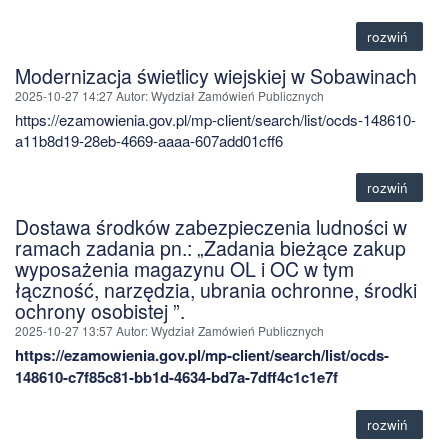
rozwiń
Modernizacja świetlicy wiejskiej w Sobawinach
2025-10-27 14:27
Autor
: Wydział Zamówień Publicznych
https://ezamowienia.gov.pl/mp-client/search/list/ocds-148610-
a11b8d19-28eb-4669-aaaa-607add01cff6
rozwiń
Dostawa środków zabezpieczenia ludności w
ramach zadania pn.: „Zadania bieżące zakup
wyposażenia magazynu OL i OC w tym
łączność, narzędzia, ubrania ochronne, środki
ochrony osobistej ”.
2025-10-27 13:57
Autor
: Wydział Zamówień Publicznych
https://ezamowienia.gov.pl/mp-client/search/list/ocds-
148610-c7f85c81-bb1d-4634-bd7a-7dff4c1c1e7f
rozwiń