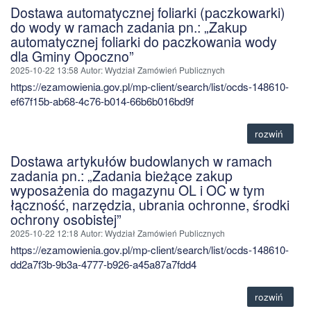
Dostawa automatycznej foliarki (paczkowarki)
do wody w ramach zadania pn.: „Zakup
automatycznej foliarki do paczkowania wody
dla Gminy Opoczno”
2025-10-22 13:58
Autor
: Wydział Zamówień Publicznych
https://ezamowienia.gov.pl/mp-client/search/list/ocds-148610-
ef67f15b-ab68-4c76-b014-66b6b016bd9f
rozwiń
Dostawa artykułów budowlanych w ramach
zadania pn.: „Zadania bieżące zakup
wyposażenia do magazynu OL i OC w tym
łączność, narzędzia, ubrania ochronne, środki
ochrony osobistej”
2025-10-22 12:18
Autor
: Wydział Zamówień Publicznych
https://ezamowienia.gov.pl/mp-client/search/list/ocds-148610-
dd2a7f3b-9b3a-4777-b926-a45a87a7fdd4
rozwiń