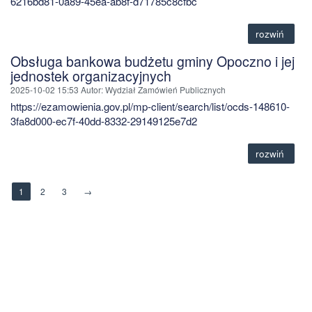
6216bd81-0a89-45ea-ab8f-d71785c8cfbc
rozwiń
Obsługa bankowa budżetu gminy Opoczno i jej
jednostek organizacyjnych
2025-10-02 15:53
Autor
: Wydział Zamówień Publicznych
https://ezamowienia.gov.pl/mp-client/search/list/ocds-148610-
3fa8d000-ec7f-40dd-8332-29149125e7d2
rozwiń
1
2
3
→