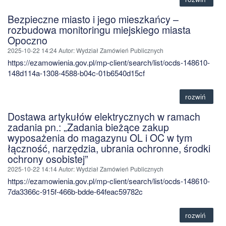
Bezpieczne miasto i jego mieszkańcy –
rozbudowa monitoringu miejskiego miasta
Opoczno
2025-10-22 14:24
Autor
: Wydział Zamówień Publicznych
https://ezamowienia.gov.pl/mp-client/search/list/ocds-148610-
148d114a-1308-4588-b04c-01b6540d15cf
rozwiń
Dostawa artykułów elektrycznych w ramach
zadania pn.: „Zadania bieżące zakup
wyposażenia do magazynu OL i OC w tym
łączność, narzędzia, ubrania ochronne, środki
ochrony osobistej”
2025-10-22 14:14
Autor
: Wydział Zamówień Publicznych
https://ezamowienia.gov.pl/mp-client/search/list/ocds-148610-
7da3366c-915f-466b-bdde-64feac59782c
rozwiń